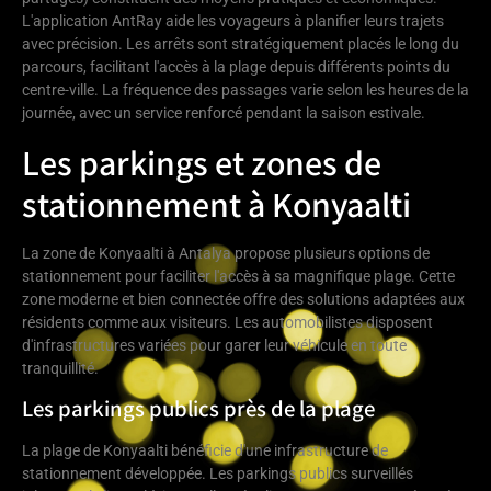
L'application AntRay aide les voyageurs à planifier leurs trajets
avec précision. Les arrêts sont stratégiquement placés le long du
parcours, facilitant l'accès à la plage depuis différents points du
centre-ville. La fréquence des passages varie selon les heures de la
journée, avec un service renforcé pendant la saison estivale.
Les parkings et zones de
stationnement à Konyaalti
La zone de Konyaalti à Antalya propose plusieurs options de
stationnement pour faciliter l'accès à sa magnifique plage. Cette
zone moderne et bien connectée offre des solutions adaptées aux
résidents comme aux visiteurs. Les automobilistes disposent
d'infrastructures variées pour garer leur véhicule en toute
tranquillité.
Les parkings publics près de la plage
La plage de Konyaalti bénéficie d'une infrastructure de
stationnement développée. Les parkings publics surveillés